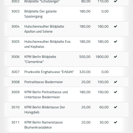
3002
Bildplatte "Schutzengel"
80,00
110,00
3003
Bildplatte Der galante
180,00
0,00
Spaziergang
3004
Hutschenreuther Bildplatte
180,00
180,00
Apollon und Selene
3005
Hutschenreuther Bildplatte Eos
180,00
180,00
und Kephalos
3006
KPM Berlin Bildplatte
500,00
1800,00
"Clementine"
3007
Prunkvolle Enghalsvase "Erblüht"
320,00
0,00
3008
Portraittasse Biedermeier
20,00
100,00
3009
KPM Berlin Portraittasse und
180,00
190,00
Untertasse Biedermeier
3010
KPM Berlin Bildertasse Der
20,00
60,00
Honigdieb
3011
KPM Berlin Namenstasse
20,00
30,00
Blumenkranzdekor