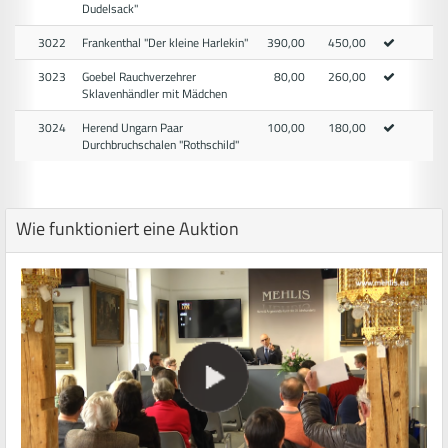
Dudelsack"
3022
Frankenthal "Der kleine Harlekin"
390,00
450,00
3023
Goebel Rauchverzehrer
80,00
260,00
Sklavenhändler mit Mädchen
3024
Herend Ungarn Paar
100,00
180,00
Durchbruchschalen "Rothschild"
Wie funktioniert eine Auktion