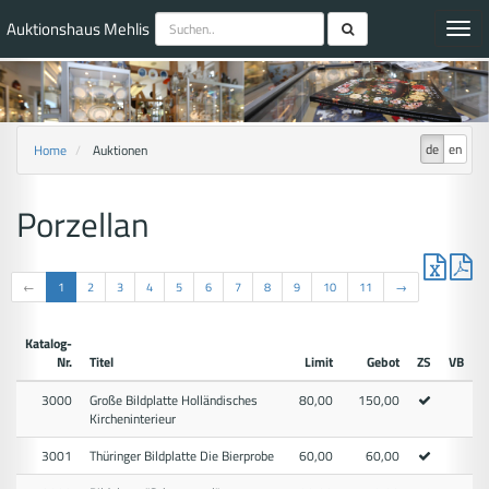
Auktionshaus Mehlis
Toggl
navig
de
en
Home
Auktionen
Porzellan
←
1
2
3
4
5
6
7
8
9
10
11
→
Katalog-
Nr.
Titel
Limit
Gebot
ZS
VB
3000
Große Bildplatte Holländisches
80,00
150,00
Kircheninterieur
3001
Thüringer Bildplatte Die Bierprobe
60,00
60,00