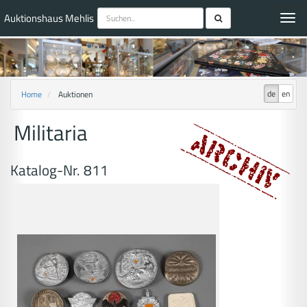
Auktionshaus Mehlis
Toggl
navig
de
en
Home
Auktionen
Militaria
Katalog-Nr. 811