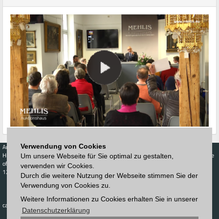
Verwendung von Cookies
Auctions
Buy
Sell
Price Database
Highest acceptance
Live-Auction
Highest acceptance
Um unsere Webseite für Sie optimal zu gestalten,
of bids
Calendar
of bids
verwenden wir Cookies.
123. Auktion
Durch die weitere Nutzung der Webseite stimmen Sie der
Schedule
Auction house
Log in
Verwendung von Cookies zu.
Catalog
Sign up
Interactive
Weitere Informationen zu Cookies erhalten Sie in unserer
Newsletter
catalog
Downloads
Datenschutzerklärung
Contact