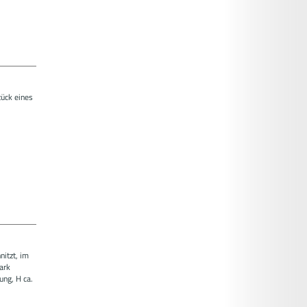
tück eines
itzt, im
ark
ung, H ca.