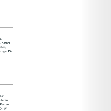
t,
 flacher
eben,
zinger, Die
nkel
eiteten
 Resten
Dr. W.