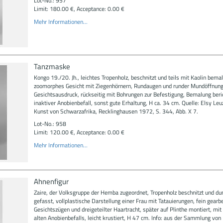
Lot-No.: 957
Limit: 180.00 €, Acceptance: 0.00 €
Mehr Informationen...
Tanzmaske
Kongo 19./20. Jh., leichtes Tropenholz, beschnitzt und teils mit Kaolin bemal
zoomorphes Gesicht mit Ziegenhörnern, Rundaugen und runder Mundöffnung,
Gesichtsausdruck, rückseitig mit Bohrungen zur Befestigung, Bemalung beri
inaktiver Anobienbefall, sonst gute Erhaltung, H ca. 34 cm. Quelle: Elsy Leu
Kunst von Schwarzafrika, Recklinghausen 1972, S. 344, Abb. X 7.
Lot-No.: 958
Limit: 120.00 €, Acceptance: 0.00 €
Mehr Informationen...
Ahnenfigur
Zaire, der Volksgruppe der Hemba zugeordnet, Tropenholz beschnitzt und du
gefasst, vollplastische Darstellung einer Frau mit Tatauierungen, fein gearb
Gesichtszügen und dreigeteilter Haartracht, später auf Plinthe montiert, mit
alten Anobienbefalls, leicht krustiert, H 47 cm. Info: aus der Sammlung von 