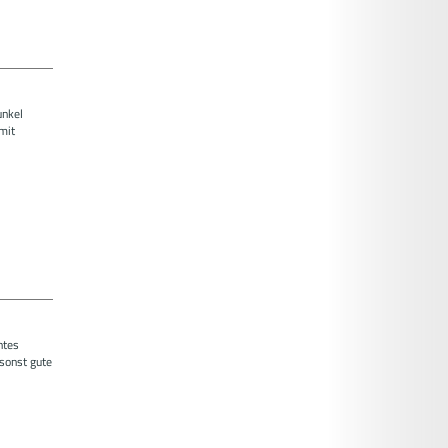
unkel
mit
htes
 sonst gute