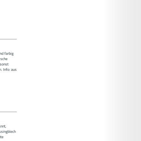
nd farbig
ische
 sonst
. Info: aus
nnt,
ssingblech
ute