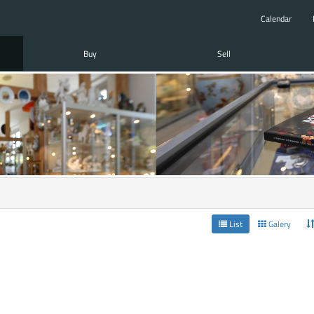
Calendar
Buy
Sell
List
Galery