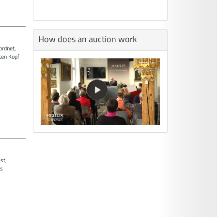
How does an auction work
ordnet,
ten Kopf
st,
es