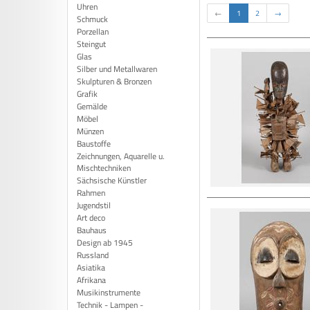
Uhren
←
1
2
→
Schmuck
Porzellan
Steingut
Glas
Silber und Metallwaren
Skulpturen & Bronzen
Grafik
Gemälde
Möbel
Münzen
Baustoffe
Zeichnungen, Aquarelle u.
Mischtechniken
Sächsische Künstler
Rahmen
Jugendstil
Art deco
Bauhaus
Design ab 1945
Russland
Asiatika
Afrikana
Musikinstrumente
Technik - Lampen -