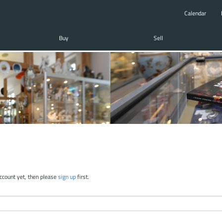
Calendar
Buy
Sell
account yet, then please
sign up
first.