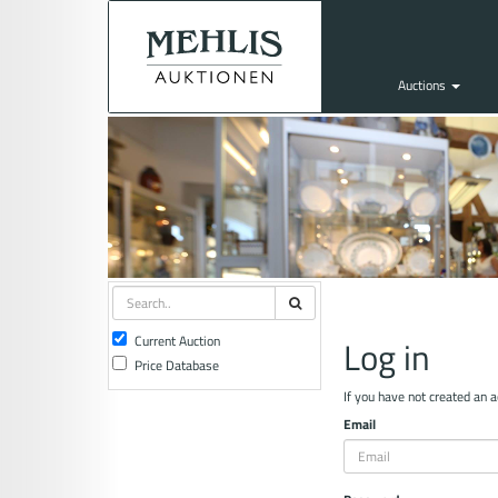
Auctions
Current Auction
Log in
Price Database
If you have not created an 
Email