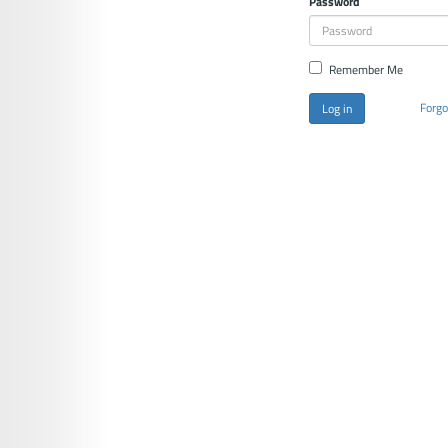
Password
Remember Me
Forgo
Log in