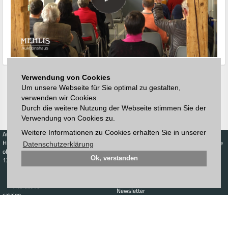
Verwendung von Cookies
Um unsere Webseite für Sie optimal zu gestalten,
verwenden wir Cookies.
Durch die weitere Nutzung der Webseite stimmen Sie der
Verwendung von Cookies zu.
Weitere Informationen zu Cookies erhalten Sie in unserer
Auctions
Buy
Sell
Price Database
Highest acceptance
Live-Auction
Highest acceptance
Datenschutzerklärung
of bids
Calendar
of bids
Ok, verstanden
123. Auktion
Schedule
Auction house
Log in
Catalog
Sign up
Interactive
Newsletter
catalog
Downloads
Contact
Imprint
GTC