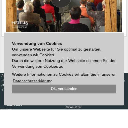
Verwendung von Cookies
Um unsere Webseite für Sie optimal zu gestalten,
verwenden wir Cookies.
Durch die weitere Nutzung der Webseite stimmen Sie der
Verwendung von Cookies zu.
Weitere Informationen zu Cookies erhalten Sie in unserer
Auctions
Buy
Sell
Price Database
Highest acceptance
Live-Auction
Highest acceptance
Datenschutzerklärung
of bids
Calendar
of bids
Ok, verstanden
123. Auktion
Schedule
Auction house
Log in
Catalog
Sign up
Interactive
Newsletter
catalog
Downloads
Contact
Imprint
GTC