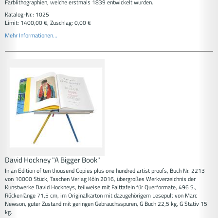
Farblithographien, welche erstmals 1839 entwickelt wurden.
Katalog-Nr.: 1025
Limit: 1400,00 €, Zuschlag: 0,00 €
Mehr Informationen...
David Hockney "A Bigger Book"
In an Edition of ten thousend Copies plus one hundred artist proofs, Buch Nr. 2213
von 10000 Stück, Taschen Verlag Köln 2016, übergroßes Werkverzeichnis der
Kunstwerke David Hockneys, teilweise mit Falttafeln für Querformate, 496 S.,
Rückenlänge 71,5 cm, im Originalkarton mit dazugehörigem Lesepult von Marc
Newson, guter Zustand mit geringen Gebrauchsspuren, G Buch 22,5 kg, G Stativ 15
kg.