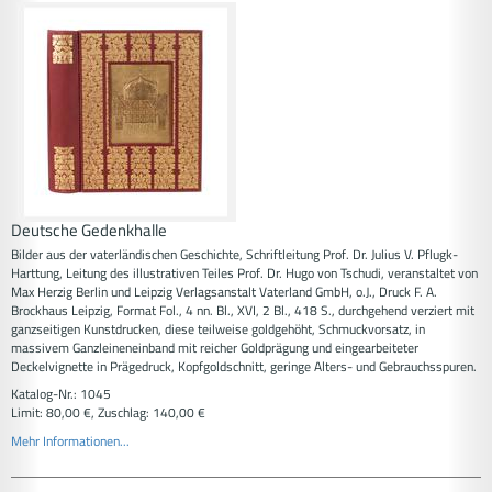
Deutsche Gedenkhalle
Bilder aus der vaterländischen Geschichte, Schriftleitung Prof. Dr. Julius V. Pflugk-
Harttung, Leitung des illustrativen Teiles Prof. Dr. Hugo von Tschudi, veranstaltet von
Max Herzig Berlin und Leipzig Verlagsanstalt Vaterland GmbH, o.J., Druck F. A.
Brockhaus Leipzig, Format Fol., 4 nn. Bl., XVI, 2 Bl., 418 S., durchgehend verziert mit
ganzseitigen Kunstdrucken, diese teilweise goldgehöht, Schmuckvorsatz, in
massivem Ganzleineneinband mit reicher Goldprägung und eingearbeiteter
Deckelvignette in Prägedruck, Kopfgoldschnitt, geringe Alters- und Gebrauchsspuren.
Katalog-Nr.: 1045
Limit: 80,00 €, Zuschlag: 140,00 €
Mehr Informationen...