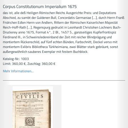
Corpus Constitutionum Imperialium 1675
das ist, alle deß Heiligen Römischen Reichs Ausgerichte Preis: und Deputations
Abschied, zu sambt der Guldenen Bull, Concordatis Germaniae [...], durch Herrn Franß
Fridrichen Edlen Herrn von Andlern, Rittern der Römischen Kaiserlichen Majestät
Reich-Hoff-Rath [...], Regenspurg gedruckt in Leonhardt Christohen Lochners Buch-
Druckerey anno 1675, Format 4°, 2 Bl., 1457 S., ganzseitiges Kupferfrontispiz
Ferdinand III., in Schweinsledereinband der Zeit mit reicher Blindprägung und
montiertem Rückenschild, auf fünf echten Bünden, Farbschnitt, Deckel verso mit
montiertem Exlibris Bibliotheca Türkheimiana, zwei Blätter stark gebräunt, sonst
außergewöhnlich sauberes Exemplar mit festem Buchblock.
Katalog-Nr.: 1003
Limit: 360,00 €, Zuschlag: 360,00 €
Mehr Informationen...