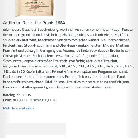
Artilleriae Recentior Praxis 1684
oder neuere Geschütz-Beschreibung, worinnen von allen vornehmsten Haupt-Puncten
der Artilleri gründlich und ausführlich gehandelt, solches auch mit vielen Kupffern-
Stücken erkläret wird, beschrieben von dero römischen kaiserl. Maj. hochlöblichen
Feld-artilleri, Stück-Hauptmann und Ober-feuer-werks-meistern Michael Miethen,
Frankfurt und Leipzig in Verlegung des Autores, zu finden bey dessen Bruder Johann
Christoph Miethen Buchhändlern 1864, Format 4°, fliegendes Vorsatzblatt,
Schmutztitel, doppelblattgroßer Titelstich, zweifarbig gedrucktes Titelblatt,
insgesamt vier Teile in einem Band, 6 Bl., 92 S., 7 Bl., 82 S., 3 Bl., 74 S., 3 Bl., 62 S.,
1 Bl., darin 30 Kupferfalttafeln, Format 4°, in wohl späterem Pergamenteinband,
Deckelinnenseite mit Leimspuren eines Exlibris, Schmutztitel am unteren Rand
handschriftlich bezeichnet, Tafel 27 lose, Titelstich mit restaurierungsbedürftigem
Einriss, sonst altersgemäß gute Erhaltung mit normalen Studierspuren.
Katalog-Nr.: 1005
Limit: 800,00 €, Zuschlag: 0,00 €
Mehr Informationen...