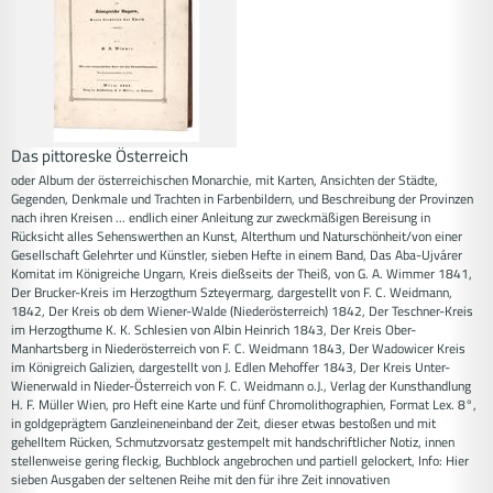
Das pittoreske Österreich
oder Album der österreichischen Monarchie, mit Karten, Ansichten der Städte,
Gegenden, Denkmale und Trachten in Farbenbildern, und Beschreibung der Provinzen
nach ihren Kreisen ... endlich einer Anleitung zur zweckmäßigen Bereisung in
Rücksicht alles Sehenswerthen an Kunst, Alterthum und Naturschönheit/von einer
Gesellschaft Gelehrter und Künstler, sieben Hefte in einem Band, Das Aba-Ujvárer
Komitat im Königreiche Ungarn, Kreis dießseits der Theiß, von G. A. Wimmer 1841,
Der Brucker-Kreis im Herzogthum Szteyermarg, dargestellt von F. C. Weidmann,
1842, Der Kreis ob dem Wiener-Walde (Niederösterreich) 1842, Der Teschner-Kreis
im Herzogthume K. K. Schlesien von Albin Heinrich 1843, Der Kreis Ober-
Manhartsberg in Niederösterreich von F. C. Weidmann 1843, Der Wadowicer Kreis
im Königreich Galizien, dargestellt von J. Edlen Mehoffer 1843, Der Kreis Unter-
Wienerwald in Nieder-Österreich von F. C. Weidmann o.J., Verlag der Kunsthandlung
H. F. Müller Wien, pro Heft eine Karte und fünf Chromolithographien, Format Lex. 8°,
in goldgeprägtem Ganzleineneinband der Zeit, dieser etwas bestoßen und mit
gehelltem Rücken, Schmutzvorsatz gestempelt mit handschriftlicher Notiz, innen
stellenweise gering fleckig, Buchblock angebrochen und partiell gelockert, Info: Hier
sieben Ausgaben der seltenen Reihe mit den für ihre Zeit innovativen