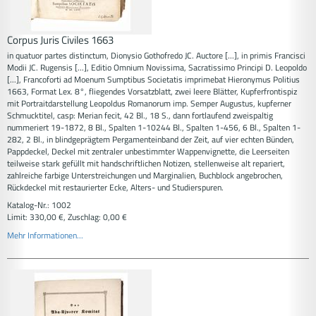
Corpus Juris Civiles 1663
in quatuor partes distinctum, Dionysio Gothofredo JC. Auctore [...], in primis Francisci
Modii JC. Rugensis [...], Editio Omnium Novissima, Sacratissimo Principi D. Leopoldo
[...], Francoforti ad Moenum Sumptibus Societatis imprimebat Hieronymus Politius
1663, Format Lex. 8°, fliegendes Vorsatzblatt, zwei leere Blätter, Kupferfrontispiz
mit Portraitdarstellung Leopoldus Romanorum imp. Semper Augustus, kupferner
Schmucktitel, casp: Merian fecit, 42 Bl., 18 S., dann fortlaufend zweispaltig
nummeriert 19-1872, 8 Bl., Spalten 1-10244 Bl., Spalten 1-456, 6 Bl., Spalten 1-
282, 2 Bl., in blindgeprägtem Pergamenteinband der Zeit, auf vier echten Bünden,
Pappdeckel, Deckel mit zentraler unbestimmter Wappenvignette, die Leerseiten
teilweise stark gefüllt mit handschriftlichen Notizen, stellenweise alt repariert,
zahlreiche farbige Unterstreichungen und Marginalien, Buchblock angebrochen,
Rückdeckel mit restaurierter Ecke, Alters- und Studierspuren.
Katalog-Nr.: 1002
Limit: 330,00 €, Zuschlag: 0,00 €
Mehr Informationen...