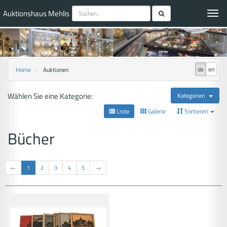
Auktionshaus Mehlis
Toggl
navig
de
en
Home
Auktionen
Wählen Sie eine Kategorie:
Kategorien
Liste
Galerie
Sortieren
Bücher
←
1
2
3
4
5
→