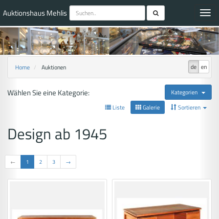
Auktionshaus Mehlis
Toggl
navig
de
en
Home
Auktionen
Wählen Sie eine Kategorie:
Kategorien
Liste
Galerie
Sortieren
Design ab 1945
←
1
2
3
→