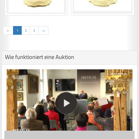
←
1
2
3
→
Wie funktioniert eine Auktion