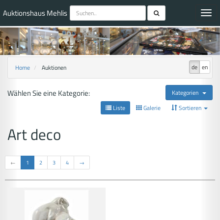
Auktionshaus Mehlis
Toggl
navig
de
en
Home
Auktionen
Wählen Sie eine Kategorie:
Kategorien
Liste
Galerie
Sortieren
Art deco
←
1
2
3
4
→