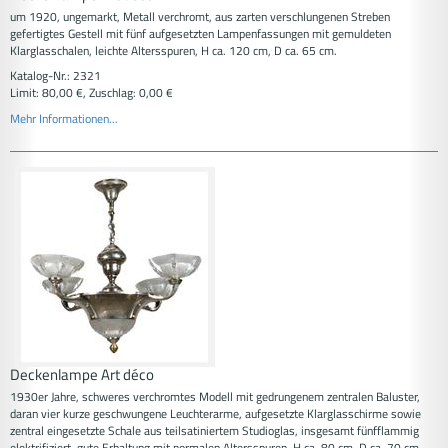
um 1920, ungemarkt, Metall verchromt, aus zarten verschlungenen Streben
gefertigtes Gestell mit fünf aufgesetzten Lampenfassungen mit gemuldeten
Klarglasschalen, leichte Altersspuren, H ca. 120 cm, D ca. 65 cm.
Katalog-Nr.: 2321
Limit: 80,00 €, Zuschlag: 0,00 €
Mehr Informationen...
Deckenlampe Art déco
1930er Jahre, schweres verchromtes Modell mit gedrungenem zentralen Baluster,
daran vier kurze geschwungene Leuchterarme, aufgesetzte Klarglasschirme sowie
zentral eingesetzte Schale aus teilsatiniertem Studioglas, insgesamt fünfflammig
elektrifiziert, gute Erhaltung mit normalen Altersspuren, H ca. 80 cm, D ca. 70 cm.