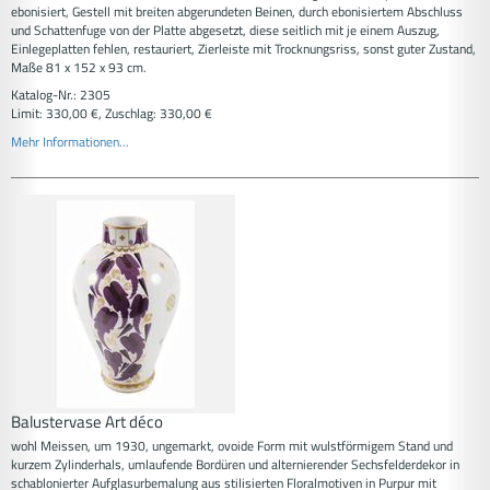
ebonisiert, Gestell mit breiten abgerundeten Beinen, durch ebonisiertem Abschluss
und Schattenfuge von der Platte abgesetzt, diese seitlich mit je einem Auszug,
Einlegeplatten fehlen, restauriert, Zierleiste mit Trocknungsriss, sonst guter Zustand,
Maße 81 x 152 x 93 cm.
Katalog-Nr.: 2305
Limit: 330,00 €, Zuschlag: 330,00 €
Mehr Informationen...
Balustervase Art déco
wohl Meissen, um 1930, ungemarkt, ovoide Form mit wulstförmigem Stand und
kurzem Zylinderhals, umlaufende Bordüren und alternierender Sechsfelderdekor in
schablonierter Aufglasurbemalung aus stilisierten Floralmotiven in Purpur mit