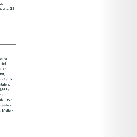
ut
, u. a. 32
einer
 links
iches
hmt,
er (1826
talent,
1865),
zur
 ab 1852
Dresden,
, Müller-