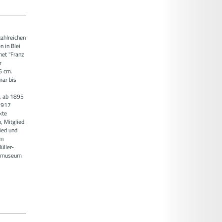
zahlreichen
n in Blei
net "Franz
r
5 cm.
mar bis
, ab 1895
 1917
kte
, Mitglied
ied und
en
üller-
adtmuseum