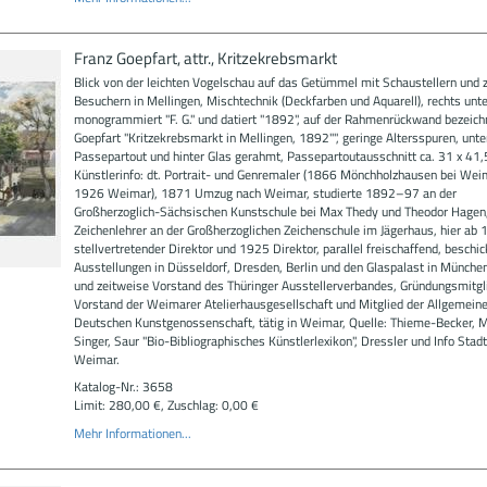
Franz Goepfart, attr., Kritzekrebsmarkt
Blick von der leichten Vogelschau auf das Getümmel mit Schaustellern und 
Besuchern in Mellingen, Mischtechnik (Deckfarben und Aquarell), rechts unte
monogrammiert "F. G." und datiert "1892", auf der Rahmenrückwand bezeich
Goepfart "Kritzekrebsmarkt in Mellingen, 1892"", geringe Altersspuren, unte
Passepartout und hinter Glas gerahmt, Passepartoutausschnitt ca. 31 x 41,
Künstlerinfo: dt. Portrait- und Genremaler (1866 Mönchholzhausen bei Wei
1926 Weimar), 1871 Umzug nach Weimar, studierte 1892–97 an der
Großherzoglich-Sächsischen Kunstschule bei Max Thedy und Theodor Hagen
Zeichenlehrer an der Großherzoglichen Zeichenschule im Jägerhaus, hier ab
stellvertretender Direktor und 1925 Direktor, parallel freischaffend, beschic
Ausstellungen in Düsseldorf, Dresden, Berlin und den Glaspalast in München
und zeitweise Vorstand des Thüringer Ausstellerverbandes, Gründungsmitgl
Vorstand der Weimarer Atelierhausgesellschaft und Mitglied der Allgemein
Deutschen Kunstgenossenschaft, tätig in Weimar, Quelle: Thieme-Becker, M
Singer, Saur "Bio-Bibliographisches Künstlerlexikon", Dressler und Info St
Weimar.
Katalog-Nr.: 3658
Limit: 280,00 €, Zuschlag: 0,00 €
Mehr Informationen...