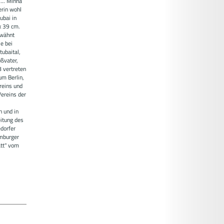
... Minna
erin wohl
ubai in
 x 39 cm.
rwähnt
e bei
tubaital,
oßvater,
 vertreten
m Berlin,
reins und
ereins der
n und in
eitung des
dorfer
mburger
tt" vom