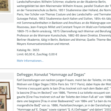
Landschaftsmalers Wilhelm Schirmer, studierte an der Akademie Berlin,
weitergebildet bei dem Marinemaler Wilhelm Krause, parallel Studium der T
an der Tierarzneischule zu Berlin, 1851 Studienreise über Holland, die Nor
Paris, hier Schüler von Thomas Couture und des Landschafts- und Tiermale
Guiseppe Palizzi, 1852 Studienreise durch Italien und Sizilien, 1854-64 tätig
mit Sommeraufenthalten in Barbizon und Anschluss an die Malergruppe von
Rousseau, Jean-François Millet und Constant Troyon im Wald von Fontaineb
1869-75 in Berlin ansässig, 1875 Übersiedlung nach Weimar und Berufun
Professor an die Weimarer Kunstschule, 1882-85 deren Direktor, Ehrenmitg
Berliner Akademie, tätig in Berlin, Barbizon und Weimar, Quelle: Thieme-Bec
Meyers Konversationslexikon und Internet.
Katalog-Nr.: 3655
Limit: 60,00 €, Zuschlag: 0,00 €
Mehr Informationen...
Defregger, Konvolut "Hommage auf Degas"
fünf Darstellungen von nackten jungen Frauen, meist bei der Toilette, im Int
Motiven von Edgar Degas (1834 Paris bis 1917 Paris), dabei Kopie der Mot
"Femme s'essuyant après le bain [Frau trocknet sich nach dem Baden ab]",
la bassine [Frau im Becken]" von 1886, "Femme à sa toilette essuyant son 
gauche [Eine Frau trocknet sich auf der Toilette den linken Fuß ab" von 18
dans une baignoire [Frau in einer Badewanne]" von 1884 und "Le bain du ma
morgendliche Bad]" von ca. 1886, Pastellzeichnungen, je in der Darstellung b
"Hommage auf E. Degas" sowie signiert "(J. A.) Defregger" und datiert "2002