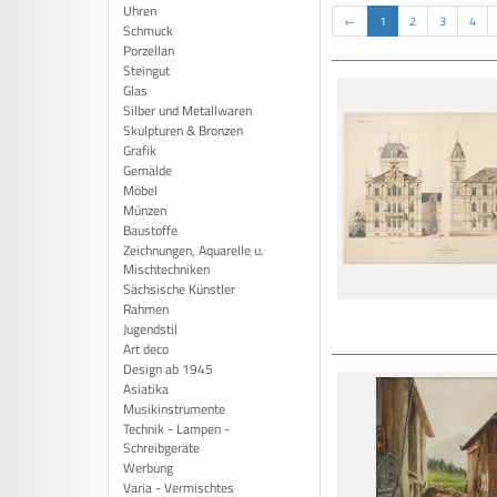
Uhren
←
1
2
3
4
Schmuck
Porzellan
Steingut
Glas
Silber und Metallwaren
Skulpturen & Bronzen
Grafik
Gemälde
Möbel
Münzen
Baustoffe
Zeichnungen, Aquarelle u.
Mischtechniken
Sächsische Künstler
Rahmen
Jugendstil
Art deco
Design ab 1945
Asiatika
Musikinstrumente
Technik - Lampen -
Schreibgeräte
Werbung
Varia - Vermischtes