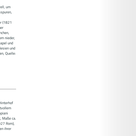
ell, um
sspuren,
er (1821
ner
nchen,
om nieder,
apel und
hlesien und
en, Quelle:
Hinterhof
htvollem
mpiani
t, Maße ca.
1927 Rom),
en ihrer