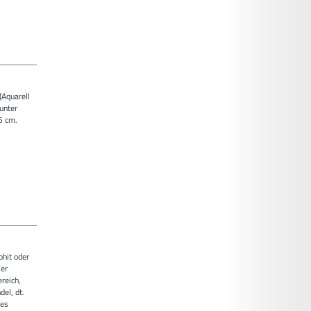
(Aquarell
 unter
5 cm.
phit oder
ier
reich,
del, dt.
des