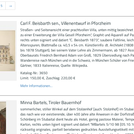
5
→
Carl F. Beisbarth sen., Villenentwurf in Pforzheim
Straßen- und Seitenansicht einer prachtvollen Villa, unten mittig bezeichnet
zu einer Erweiterung der Villa Gesell Pforzheim", Graphit und Aquarell auf Pa
rechts unten signiert und datiert "C. Beisbarth 1873", saubere Faltlinie, leich
Altersspuren, Blattmaße ca. 40,5 x 54 cm. Künstlerinfo: dt. Architekt (1808
bis 1878 Stuttgart), bei seinem Vater Lehre als Zimmermann, ab 1827 Ass
Oberbaurats Friedrich Bernhard Adam von Groß, 1829 Übersiedlung nach Pa
Wanderreise nach München und in die Schweiz, in München Schüler von Frie
Gärtner, 1833 Italienreise, Quelle: Wikipedia.
Katalog-Nr.: 3650
Limit: 150,00 €, Zuschlag: 220,00 €
Mehr Informationen...
Minna Bartels, Tiroler Bauernhof
sommerlicher, stiller Winkel auf dem Stolzenhof [auch: Stolznhof] im Stubai i
das nach wie vor existierende, über 400 Jahre alte Anwesen in der Dorfstraß
Schönberg im Stubaital dient heute als Hotel, gering pastose Malerei, Temp
Karton, rechts unten ligiert signiert und datiert "MBartels 5/10 98 [05.10.1
rückseitig originales, partiell beriebenes gedrucktes Ausstellungsetikett mit