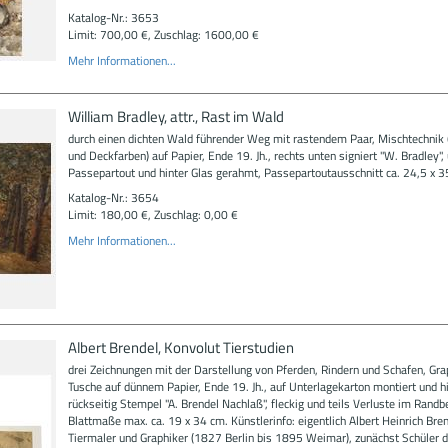
Katalog-Nr.: 3653
Limit: 700,00 €, Zuschlag: 1600,00 €
Mehr Informationen...
William Bradley, attr., Rast im Wald
durch einen dichten Wald führender Weg mit rastendem Paar, Mischtechnik 
und Deckfarben) auf Papier, Ende 19. Jh., rechts unten signiert "W. Bradley",
Passepartout und hinter Glas gerahmt, Passepartoutausschnitt ca. 24,5 x 3
Katalog-Nr.: 3654
Limit: 180,00 €, Zuschlag: 0,00 €
Mehr Informationen...
Albert Brendel, Konvolut Tierstudien
drei Zeichnungen mit der Darstellung von Pferden, Rindern und Schafen, Gra
Tusche auf dünnem Papier, Ende 19. Jh., auf Unterlagekarton montiert und h
rückseitig Stempel "A. Brendel Nachlaß", fleckig und teils Verluste im Randbe
Blattmaße max. ca. 19 x 34 cm. Künstlerinfo: eigentlich Albert Heinrich Bren
Tiermaler und Graphiker (1827 Berlin bis 1895 Weimar), zunächst Schüler 