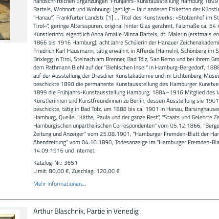
handschriftlichen Ergänzungen "Frühjahrs-Kunstausstellung Hamburg 1899 
Bartels, Wohnort und Wohnung: [getilgt – laut anderen Etiketten der Künstl
"Hanau"] Frankfurter Landstr. [1] ... Titel des Kunstwerks: »Stolzenhof im St
Tirol«", geringe Altersspuren, original hinter Glas gerahmt, Falzmaße ca. 54
Künstlerinfo: eigentlich Anna Amalie Minna Bartels, dt. Malerin (erstmals e
1866 bis 1916 Hamburg), acht Jahre Schülerin der Hanauer Zeichenakademi
Friedrich Karl Hausmann, tätig erwähnt in Afferde (Hameln), Schönberg im S
Brixlegg in Tirol, Steinach am Brenner, Bad Tölz, San Remo und bei ihrem Gr
dem Rathmann Biehl auf der "Biehlschen Insel" in Hamburg-Bergedorf, 1888
auf der Ausstellung der Dresdner Kunstakademie und im Lichtenberg-Museu
beschickte 1890 die permanente Kunstausstellung des Hamburger Kunstve
1899 die Frühjahrs-Kunstausstellung Hamburg, 1884–1916 Mitglied des V
Künstlerinnen und Kunstfreundinnen zu Berlin, dessen Ausstellung sie 1901
beschickte, tätig in Bad Tölz, um 1888 bis ca. 1901 in Hanau, Barsinghause
Hamburg, Quelle: "Käthe, Paula und der ganze Rest", "Staats und Gelehrte Z
Hamburgischen unpartheiischen Correspondenten" vom 05.12.1866, "Berge
Zeitung und Anzeiger" vom 25.08.1901, "Hamburger Fremden-Blatt der Ha
Abendzeitung" vom 04.10.1890, Todesanzeige im "Hamburger Fremden-Bla
14.09.1916 und Internet.
Katalog-Nr.: 3651
Limit: 80,00 €, Zuschlag: 120,00 €
Mehr Informationen...
Arthur Blaschnik, Partie in Venedig