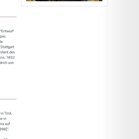
 "Entwurf
pier,
te
 Stuttgart
istent des
ris, 1832
drich von
n Tirol,
e in
era auf
898]",