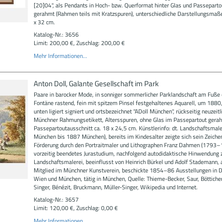
[20]04", als Pendants in Hoch- bzw. Querformat hinter Glas und Passeparto
gerahmt (Rahmen teils mit Kratzspuren), unterschiedliche Darstellungsmaße
x 32 cm.
Katalog-Nr.: 3656
Limit: 200,00 €, Zuschlag: 200,00 €
Mehr Informationen...
Anton Doll, Galante Gesellschaft im Park
Paare in barocker Mode, in sonniger sommerlicher Parklandschaft am Fuße 
Fontäne rastend, fein mit spitzem Pinsel festgehaltenes Aquarell, um 1880,
unten ligiert signiert und ortsbezeichnet "ADoll München", rückseitig neuzeitl
Münchner Rahmungsetikett, Altersspuren, ohne Glas im Passepartout gera
Passepartoutausschnitt ca. 18 x 24,5 cm. Künstlerinfo: dt. Landschaftsmal
München bis 1887 München), bereits im Kindesalter zeigte sich sein Zeichen
Förderung durch den Portraitmaler und Lithographen Franz Dahmen (1793–
vorzeitig beendetes Jurastudium, nachfolgend autodidaktische Hinwendung 
Landschaftsmalerei, beeinflusst von Heinrich Bürkel und Adolf Stademann,
Mitglied im Münchner Kunstverein, beschickte 1854–86 Ausstellungen in 
Wien und München, tätig in München, Quelle: Thieme-Becker, Saur, Bötticher
Singer, Bénézit, Bruckmann, Müller-Singer, Wikipedia und Internet.
Katalog-Nr.: 3657
Limit: 120,00 €, Zuschlag: 0,00 €
Mehr Informationen...