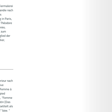
iermalerei
mandie nach
rs
 in Paris,
 Théodore
leau,
g zum
lied der
ker,
erieur nach
ive
 "Femme à
pied
86, "Femme
tin [Das
etitelt als
" bzw. "