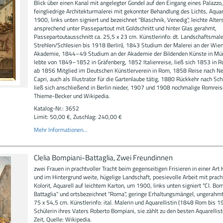
Blick über einen Kanal mit angelegter Gondel auf den Eingang eines Palazzo,
feingliedrige Architekturmalerei mit gekonnter Behandlung des Lichts, Aquar
1900, links unten signiert und bezeichnet "Blaschnik, Venedig", leichte Alter
ansprechend unter Passepartout mit Goldschnitt und hinter Glas gerahmt,
Passepartoutausschnitt ca. 25,5 x 23 cm. Künstlerinfo: dt. Landschaftsmal
Strehlen/Schlesien bis 1918 Berlin), 1843 Studium der Malerei an der Wie
Akademie, 1844–49 Studium an der Akademie der Bildenden Künste in Mü
lebte von 1849–1852 in Gräfenberg, 1852 Italienreise, ließ sich 1853 in R
ab 1856 Mitglied im Deutschen Künstlerverein in Rom, 1858 Reise nach Ne
Capri, auch als Illustrator für die Gartenlaube tätig, 1880 Rückkehr nach Sc
ließ sich anschließend in Berlin nieder, 1907 und 1908 nochmalige Romreis
Thieme-Becker und Wikipedia.
Katalog-Nr.: 3652
Limit: 50,00 €, Zuschlag: 240,00 €
Mehr Informationen...
Clelia Bompiani-Battaglia, Zwei Freundinnen
zwei Frauen in prachtvoller Tracht beim gegenseitigen Frisieren in einer Art 
und im Hintergrund weite, hügelige Landschaft, poesievolle Arbeit mit prac
Kolorit, Aquarell auf leichtem Karton, um 1900, links unten signiert "Cl. Bo
Battaglia" und ortsbezeichnet "Roma", geringe Erhaltungsmängel, ungerahm
75 x 54,5 cm. Künstlerinfo: ital. Malerin und Aquarellistin (1848 Rom bis 
Schülerin ihres Vaters Roberto Bompiani, sie zählt zu den besten Aquarellist
Zeit, Quelle: Wikipedia.