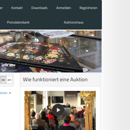
er
Kontakt
Downloads
Anmelden
Registrieren
Preisdatenbank
Auktionshaus
Wie funktioniert eine Auktion
de
en
ieren