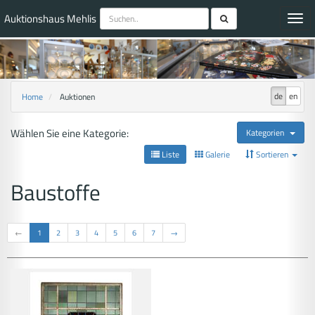
Auktionshaus Mehlis
Toggl
navig
de
en
Home
Auktionen
Wählen Sie eine Kategorie:
Kategorien
Liste
Galerie
Sortieren
Baustoffe
←
1
2
3
4
5
6
7
→