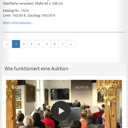
Oberfläche verwittert, Maße 66 x 108 cm.
Katalog-Nr.: 1924
Limit: 150,00 €, Zuschlag: 550,00 €
Mehr Informationen...
←
1
2
3
4
5
6
7
→
Wie funktioniert eine Auktion