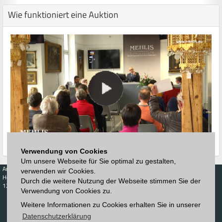
Wie funktioniert eine Auktion
Verwendung von Cookies
Um unsere Webseite für Sie optimal zu gestalten,
Auktionen
Kaufen
Verkaufen
Preisdatenbank
verwenden wir Cookies.
Höchstzuschläge
Kalender
Höchstzuschläge
Durch die weitere Nutzung der Webseite stimmen Sie der
123. Auktion
Verwendung von Cookies zu.
Zeitplan
Auktionshaus
Anmelden
Katalog
Weitere Informationen zu Cookies erhalten Sie in unserer
Registrieren
Blätterkatalog
Newsletter
Datenschutzerklärung