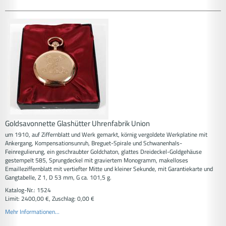
Goldsavonnette Glashütter Uhrenfabrik Union
um 1910, auf Ziffernblatt und Werk gemarkt, körnig vergoldete Werkplatine mit
Ankergang, Kompensationsunruh, Breguet-Spirale und Schwanenhals-
Feinregulierung, ein geschraubter Goldchaton, glattes Dreideckel-Goldgehäuse
gestempelt 585, Sprungdeckel mit graviertem Monogramm, makelloses
Emailleziffernblatt mit vertiefter Mitte und kleiner Sekunde, mit Garantiekarte und
Gangtabelle, Z 1, D 53 mm, G ca. 101,5 g.
Katalog-Nr.: 1524
Limit: 2400,00 €, Zuschlag: 0,00 €
Mehr Informationen...