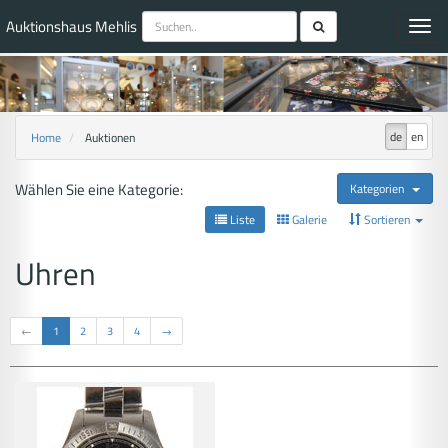
Auktionshaus Mehlis
Toggl
navig
de
en
Home
Auktionen
Wählen Sie eine Kategorie:
Kategorien
Liste
Galerie
Sortieren
Uhren
←
1
2
3
4
→