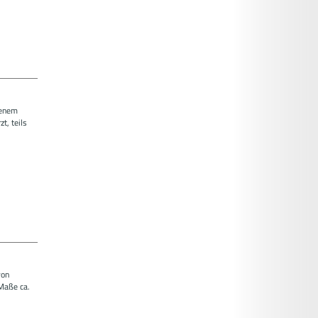
benem
t, teils
von
Maße ca.