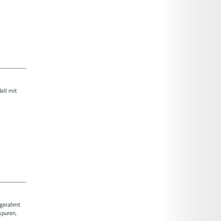
ell mit
, gerahmt
spuren,