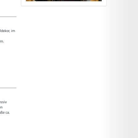
ldekor, im
cm.
essiv
en
aße ca.