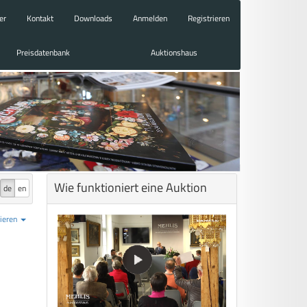
er
Kontakt
Downloads
Anmelden
Registrieren
Preisdatenbank
Auktionshaus
Wie funktioniert eine Auktion
de
en
ieren