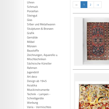
Uhren
←
1
2
→
Schmuck
Porzellan
Steingut
Glas
Silber und Metallwaren
Skulpturen & Bronzen
Grafik
Gemälde
Möbel
Münzen
Baustoffe
Zeichnungen, Aquarelle u.
Mischtechniken
Sächsische Künstler
Rahmen
Jugendstil
Art deco
Design ab 1945
Asiatika
Musikinstrumente
Technik - Lampen -
Schreibgeräte
Werbung
Varia - Vermischtes