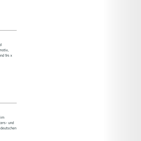
d
motiv,
und 94 x
 im
ters- und
 deutschen