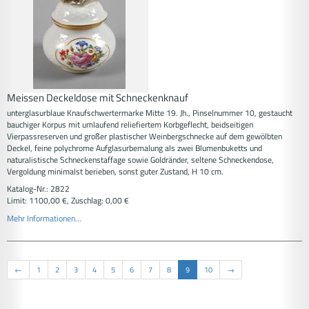
Meissen Deckeldose mit Schneckenknauf
unterglasurblaue Knaufschwertermarke Mitte 19. Jh., Pinselnummer 10, gestaucht
bauchiger Korpus mit umlaufend reliefiertem Korbgeflecht, beidseitigen
Vierpassreserven und großer plastischer Weinbergschnecke auf dem gewölbten
Deckel, feine polychrome Aufglasurbemalung als zwei Blumenbuketts und
naturalistische Schneckenstaffage sowie Goldränder, seltene Schneckendose,
Vergoldung minimalst berieben, sonst guter Zustand, H 10 cm.
Katalog-Nr.: 2822
Limit: 1100,00 €, Zuschlag: 0,00 €
Mehr Informationen...
←
1
2
3
4
5
6
7
8
9
10
→