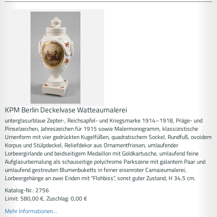
KPM Berlin Deckelvase Watteaumalerei
unterglasurblaue Zepter-, Reichsapfel- und Kriegsmarke 1914–1918, Präge- und
Pinselzeichen, Jahreszeichen für 1915 sowie Malermonogramm, klassizistische
Urnenform mit vier gedrückten Kugelfüßen, quadratischem Sockel, Rundfuß, ovoidem
Korpus und Stülpdeckel, Reliefdekor aus Ornamentfriesen, umlaufender
Lorbeergirlande und beidseitigem Medaillon mit Goldkartusche, umlaufend feine
Aufglasurbemalung als schauseitige polychrome Parkszene mit galantem Paar und
umlaufend gestreuten Blumenbuketts in feiner eisenroter Camaieumalerei,
Lorbeergehänge an zwei Enden mit "Flohbiss", sonst guter Zustand, H 34,5 cm.
Katalog-Nr.: 2756
Limit: 580,00 €, Zuschlag: 0,00 €
Mehr Informationen...