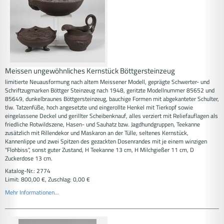
Meissen ungewöhnliches Kernstück Böttgersteinzeug
limitierte Neuausformung nach altem Meissener Modell, geprägte Schwerter- und
Schriftzugmarken Böttger Steinzeug nach 1948, geritzte Modellnummer 85652 und
85649, dunkelbraunes Böttgersteinzeug, bauchige Formen mit abgekanteter Schulter,
tlw. Tatzenfüße, hoch angesetzte und eingerollte Henkel mit Tierkopf sowie
eingelassene Deckel und gerillter Scheibenknauf, alles verziert mit Reliefauflagen als
friedliche Rotwildszene, Hasen- und Sauhatz bzw. Jagdhundgruppen, Teekanne
zusätzlich mit Rillendekor und Maskaron an der Tülle, seltenes Kernstück,
Kannenlippe und zwei Spitzen des gezackten Dosenrandes mit je einem winzigen
"Flohbiss", sonst guter Zustand, H Teekanne 13 cm, H Milchgießer 11 cm, D
Zuckerdose 13 cm.
Katalog-Nr.: 2774
Limit: 800,00 €, Zuschlag: 0,00 €
Mehr Informationen...