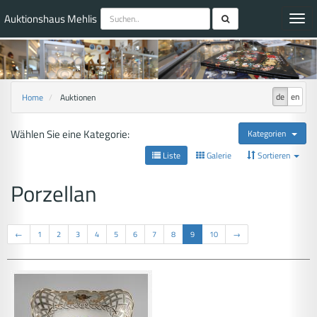
Auktionshaus Mehlis
Toggl
navig
de
en
Home
Auktionen
Wählen Sie eine Kategorie:
Kategorien
Liste
Galerie
Sortieren
Porzellan
←
1
2
3
4
5
6
7
8
9
10
→