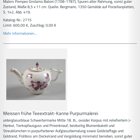
Malers Pompeo Girolamo Batoni (1708-1787), Spuren alter Rahmung, sonst guter
Zustand, Maße 8,5 x 11 cm. Quelle: Bergmann, 1350 Gemälde auf Porzellanplatten,
S. 142, Abb. 419.
Katalog-Nr.: 2715
Limit: 600,00 €, Zuschlag: 0,00 €
Mehr Informationen...
Meissen frühe Teeextrakt-Kanne Purpurmalerei
unterglasurblaue Schwertermarke Mitte 18. Jh., ovoider Korpus mit reliefiertem J-
Henkel, Tierkopfausguss und Pinienknauf, beidseitig Blumenbukett und
Streublümchen in purpurfarbener Aufglasurbemalung sowie Goldstaffage und
Goldrand, Flohbiss am Deckelrand und Vergoldung minimalst berieben, sonst guter