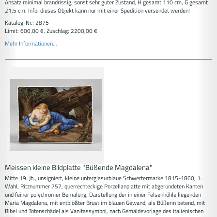
Ansatz minimal brandrissig, sonst sehr guter Zustand, H gesamt 110 cm, G gesamt
21,5 cm. Info: dieses Objekt kann nur mit einer Spedition versendet werden!
Katalog-Nr.: 2875
Limit: 600,00 €, Zuschlag: 2200,00 €
Mehr Informationen...
Meissen kleine Bildplatte "Büßende Magdalena"
Mitte 19. Jh., unsigniert, kleine unterglasurblaue Schwertermarke 1815-1860, 1.
Wahl, Ritznummer 757, querrechteckige Porzellanplatte mit abgerundeten Kanten
und feiner polychromer Bemalung, Darstellung der in einer Felsenhöhle liegenden
Maria Magdalena, mit entblößter Brust im blauen Gewand, als Büßerin betend, mit
Bibel und Totenschädel als Vanitassymbol, nach Gemäldevorlage des italienischen