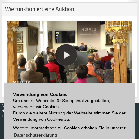
Wie funktioniert eine Auktion
Verwendung von Cookies
Um unsere Webseite für Sie optimal zu gestalten,
Auktionen
Kaufen
Verkaufen
Preisdatenbank
verwenden wir Cookies.
Höchstzuschläge
Kalender
Höchstzuschläge
Durch die weitere Nutzung der Webseite stimmen Sie der
123. Auktion
Verwendung von Cookies zu.
Zeitplan
Auktionshaus
Anmelden
Katalog
Weitere Informationen zu Cookies erhalten Sie in unserer
Registrieren
Blätterkatalog
Newsletter
Datenschutzerklärung