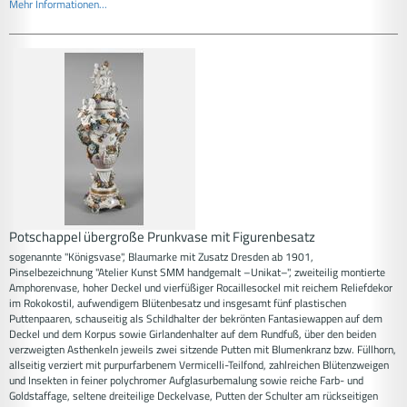
Mehr Informationen...
Potschappel übergroße Prunkvase mit Figurenbesatz
sogenannte "Königsvase", Blaumarke mit Zusatz Dresden ab 1901,
Pinselbezeichnung "Atelier Kunst SMM handgemalt –Unikat–", zweiteilig montierte
Amphorenvase, hoher Deckel und vierfüßiger Rocaillesockel mit reichem Reliefdekor
im Rokokostil, aufwendigem Blütenbesatz und insgesamt fünf plastischen
Puttenpaaren, schauseitig als Schildhalter der bekrönten Fantasiewappen auf dem
Deckel und dem Korpus sowie Girlandenhalter auf dem Rundfuß, über den beiden
verzweigten Asthenkeln jeweils zwei sitzende Putten mit Blumenkranz bzw. Füllhorn,
allseitig verziert mit purpurfarbenem Vermicelli-Teilfond, zahlreichen Blütenzweigen
und Insekten in feiner polychromer Aufglasurbemalung sowie reiche Farb- und
Goldstaffage, seltene dreiteilige Deckelvase, Putten der Schulter am rückseitigen