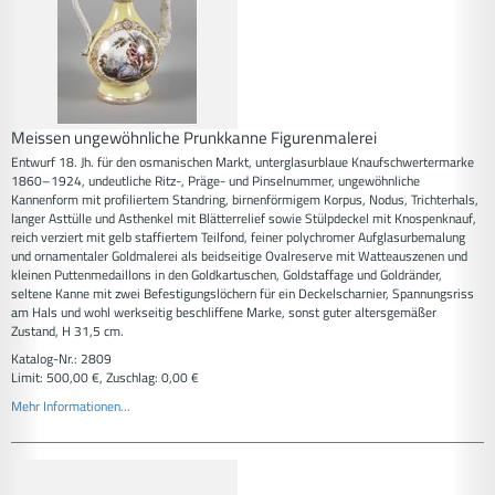
Meissen ungewöhnliche Prunkkanne Figurenmalerei
Entwurf 18. Jh. für den osmanischen Markt, unterglasurblaue Knaufschwertermarke
1860–1924, undeutliche Ritz-, Präge- und Pinselnummer, ungewöhnliche
Kannenform mit profiliertem Standring, birnenförmigem Korpus, Nodus, Trichterhals,
langer Asttülle und Asthenkel mit Blätterrelief sowie Stülpdeckel mit Knospenknauf,
reich verziert mit gelb staffiertem Teilfond, feiner polychromer Aufglasurbemalung
und ornamentaler Goldmalerei als beidseitige Ovalreserve mit Watteauszenen und
kleinen Puttenmedaillons in den Goldkartuschen, Goldstaffage und Goldränder,
seltene Kanne mit zwei Befestigungslöchern für ein Deckelscharnier, Spannungsriss
am Hals und wohl werkseitig beschliffene Marke, sonst guter altersgemäßer
Zustand, H 31,5 cm.
Katalog-Nr.: 2809
Limit: 500,00 €, Zuschlag: 0,00 €
Mehr Informationen...