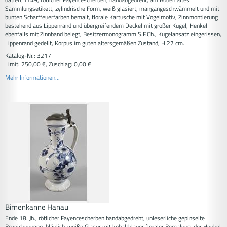
Sammlungsetikett, zylindrische Form, weiß glasiert, mangangeschwämmelt und mit
bunten Scharffeuerfarben bemalt, florale Kartusche mit Vogelmotiv, Zinnmontierung
bestehend aus Lippenrand und übergreifendem Deckel mit großer Kugel, Henkel
ebenfalls mit Zinnband belegt, Besitzermonogramm S.F.Ch., Kugelansatz eingerissen,
Lippenrand gedellt, Korpus im guten altersgemäßen Zustand, H 27 cm.
Katalog-Nr.: 3217
Limit: 250,00 €, Zuschlag: 0,00 €
Mehr Informationen...
Birnenkanne Hanau
Ende 18. Jh., rötlicher Fayencescherben handabgedreht, unleserliche gepinselte
Bezeichnungen, bläulich-weiße Glasur mit kobaltblauer floraler Bemalung, der Henkel