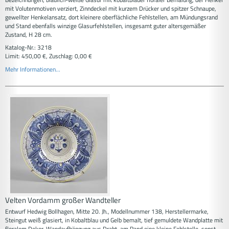
mit Volutenmotiven verziert, Zinndeckel mit kurzem Drücker und spitzer Schnaupe,
gewellter Henkelansatz, dort kleinere oberflächliche Fehlstellen, am Mündungsrand
und Stand ebenfalls winzige Glasurfehlstellen, insgesamt guter altersgemäßer
Zustand, H 28 cm.
Katalog-Nr.: 3218
Limit: 450,00 €, Zuschlag: 0,00 €
Mehr Informationen...
Velten Vordamm großer Wandteller
Entwurf Hedwig Bollhagen, Mitte 20. Jh., Modellnummer 138, Herstellermarke,
Steingut weiß glasiert, in Kobaltblau und Gelb bemalt, tief gemuldete Wandplatte mit
floralem Dekor, Wandaufhängung aus Draht, am Rand eine kleine Fehlstelle, sonst