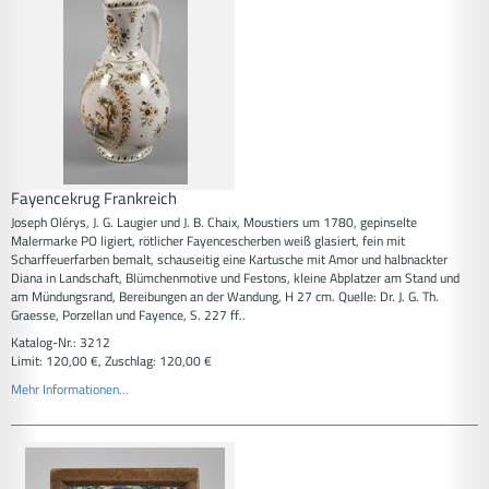
Fayencekrug Frankreich
Joseph Olérys, J. G. Laugier und J. B. Chaix, Moustiers um 1780, gepinselte
Malermarke PO ligiert, rötlicher Fayencescherben weiß glasiert, fein mit
Scharffeuerfarben bemalt, schauseitig eine Kartusche mit Amor und halbnackter
Diana in Landschaft, Blümchenmotive und Festons, kleine Abplatzer am Stand und
am Mündungsrand, Bereibungen an der Wandung, H 27 cm. Quelle: Dr. J. G. Th.
Graesse, Porzellan und Fayence, S. 227 ff..
Katalog-Nr.: 3212
Limit: 120,00 €, Zuschlag: 120,00 €
Mehr Informationen...