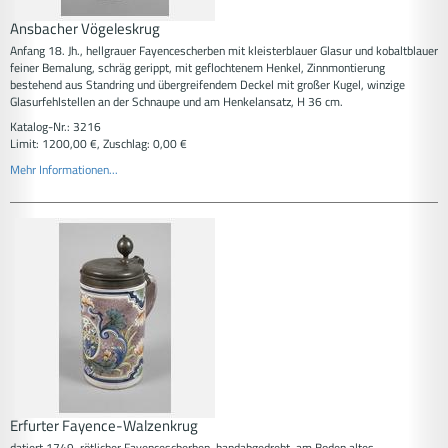
Ansbacher Vögeleskrug
Anfang 18. Jh., hellgrauer Fayencescherben mit kleisterblauer Glasur und kobaltblauer
feiner Bemalung, schräg gerippt, mit geflochtenem Henkel, Zinnmontierung
bestehend aus Standring und übergreifendem Deckel mit großer Kugel, winzige
Glasurfehlstellen an der Schnaupe und am Henkelansatz, H 36 cm.
Katalog-Nr.: 3216
Limit: 1200,00 €, Zuschlag: 0,00 €
Mehr Informationen...
Erfurter Fayence-Walzenkrug
datiert 1749, rötlicher Fayencescherben, handabgedreht, am Boden altes