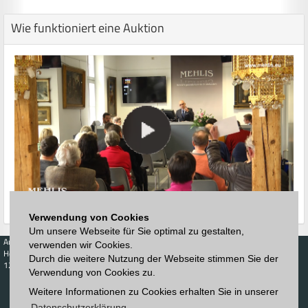
Wie funktioniert eine Auktion
Verwendung von Cookies
Um unsere Webseite für Sie optimal zu gestalten,
Auktionen
Kaufen
Verkaufen
Preisdatenbank
verwenden wir Cookies.
Höchstzuschläge
Kalender
Höchstzuschläge
Durch die weitere Nutzung der Webseite stimmen Sie der
123. Auktion
Verwendung von Cookies zu.
Zeitplan
Auktionshaus
Anmelden
Katalog
Weitere Informationen zu Cookies erhalten Sie in unserer
Registrieren
Blätterkatalog
Newsletter
Datenschutzerklärung