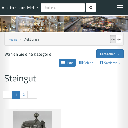
Auktionshaus Mehlis
Toggl
navig
de
en
Home
Auktionen
Wählen Sie eine Kategorie:
Kategorien
Liste
Galerie
Sortieren
Steingut
←
1
2
→