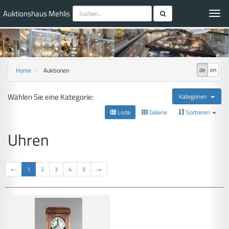
Auktionshaus Mehlis
Toggl
navig
de
en
Home
Auktionen
Wählen Sie eine Kategorie:
Kategorien
Liste
Galerie
Sortieren
Uhren
←
1
2
3
4
5
→