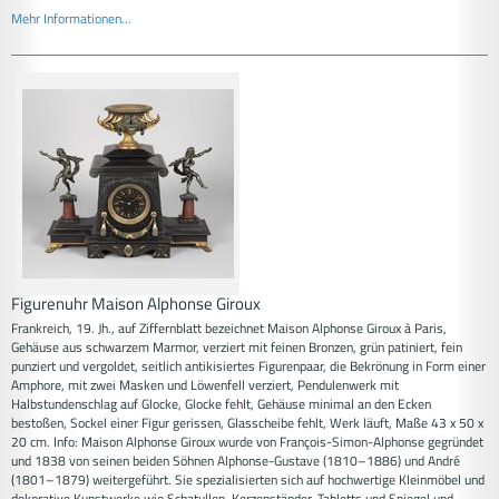
Mehr Informationen...
Figurenuhr Maison Alphonse Giroux
Frankreich, 19. Jh., auf Ziffernblatt bezeichnet Maison Alphonse Giroux à Paris,
Gehäuse aus schwarzem Marmor, verziert mit feinen Bronzen, grün patiniert, fein
punziert und vergoldet, seitlich antikisiertes Figurenpaar, die Bekrönung in Form einer
Amphore, mit zwei Masken und Löwenfell verziert, Pendulenwerk mit
Halbstundenschlag auf Glocke, Glocke fehlt, Gehäuse minimal an den Ecken
bestoßen, Sockel einer Figur gerissen, Glasscheibe fehlt, Werk läuft, Maße 43 x 50 x
20 cm. Info: Maison Alphonse Giroux wurde von François-Simon-Alphonse gegründet
und 1838 von seinen beiden Söhnen Alphonse-Gustave (1810–1886) und André
(1801–1879) weitergeführt. Sie spezialisierten sich auf hochwertige Kleinmöbel und
dekorative Kunstwerke wie Schatullen, Kerzenständer, Tabletts und Spiegel und