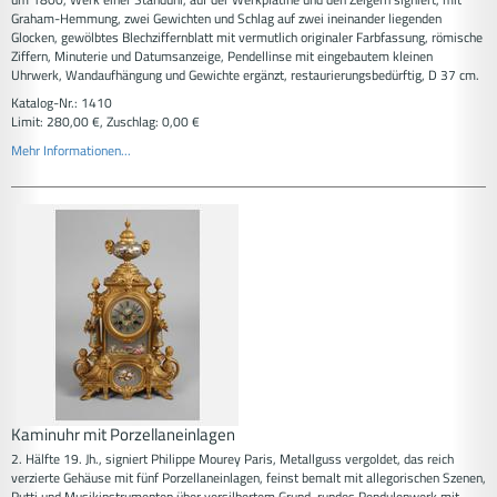
Graham-Hemmung, zwei Gewichten und Schlag auf zwei ineinander liegenden
Glocken, gewölbtes Blechziffernblatt mit vermutlich originaler Farbfassung, römische
Ziffern, Minuterie und Datumsanzeige, Pendellinse mit eingebautem kleinen
Uhrwerk, Wandaufhängung und Gewichte ergänzt, restaurierungsbedürftig, D 37 cm.
Katalog-Nr.: 1410
Limit: 280,00 €, Zuschlag: 0,00 €
Mehr Informationen...
Kaminuhr mit Porzellaneinlagen
2. Hälfte 19. Jh., signiert Philippe Mourey Paris, Metallguss vergoldet, das reich
verzierte Gehäuse mit fünf Porzellaneinlagen, feinst bemalt mit allegorischen Szenen,
Putti und Musikinstrumenten über versilbertem Grund, rundes Pendulenwerk mit