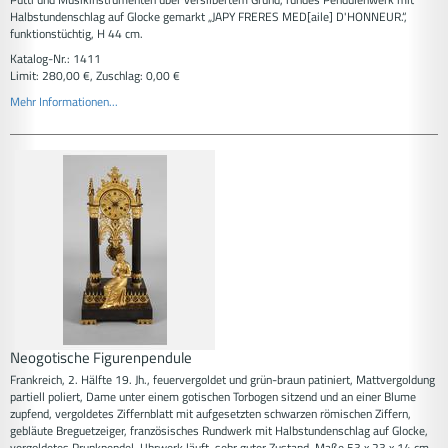
Halbstundenschlag auf Glocke gemarkt „JAPY FRERES MED[aile] D'HONNEUR.“,
funktionstüchtig, H 44 cm.
Katalog-Nr.: 1411
Limit: 280,00 €, Zuschlag: 0,00 €
Mehr Informationen...
Neogotische Figurenpendule
Frankreich, 2. Hälfte 19. Jh., feuervergoldet und grün-braun patiniert, Mattvergoldung
partiell poliert, Dame unter einem gotischen Torbogen sitzend und an einer Blume
zupfend, vergoldetes Ziffernblatt mit aufgesetzten schwarzen römischen Ziffern,
gebläute Breguetzeiger, französisches Rundwerk mit Halbstundenschlag auf Glocke,
vergoldetes Prunkpendel, Uhrwerk läuft, sehr guter Zustand, Maße 53 x 23 x 14 cm.