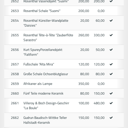
2652
Rosenthal Vasenobjekt "Suomi"
200,00
200,00
2653
Rosenthal Schale "Suomi"
200,00
0,00
2654
Rosenthal Künstler-Wandplatte
20,00
60,00
"Daisies"
2655
Rosenthal Tête-à-Tête "Zauberflöte
260,00
330,00
Sarastro"
2656
Kurt SpureyPorzellanobjekt
20,00
50,00
"Faltform"
2657
Fußschale "Alta Mira"
120,00
120,00
2658
Große Schale Ochsenblutglasur
80,00
80,00
2659
Afrikaner als Lampe
350,00
0,00
2660
Fünf Teile moderne Keramik
80,00
150,00
2661
Villeroy & Boch Design-Geschirr
100,00
480,00
"La Boule"
2662
Gudrun Baudisch-Wittke Teller
150,00
150,00
Hallstadt-Keramik