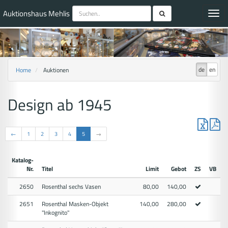
Auktionshaus Mehlis
Toggl
navig
de
en
Home
Auktionen
Design ab 1945
←
1
2
3
4
5
→
Katalog-
Nr.
Titel
Limit
Gebot
ZS
VB
2650
Rosenthal sechs Vasen
80,00
140,00
2651
Rosenthal Masken-Objekt
140,00
280,00
"Inkognito"