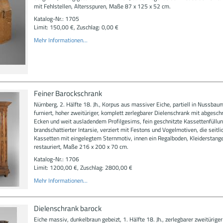
mit Fehlstellen, Altersspuren, Maße 87 x 125 x 52 cm.
Katalog-Nr.: 1705
Limit: 150,00 €, Zuschlag: 0,00 €
Mehr Informationen...
Feiner Barockschrank
Nürnberg, 2. Hälfte 18. Jh., Korpus aus massiver Eiche, partiell in Nussba
furniert, hoher zweitüriger, komplett zerlegbarer Dielenschrank mit abgesch
Ecken und weit ausladendem Profilgesims, fein geschnitzte Kassettenfüllu
brandschattierter Intarsie, verziert mit Festons und Vogelmotiven, die seitli
Kassetten mit eingelegtem Sternmotiv, innen ein Regalboden, Kleiderstange 
restauriert, Maße 216 x 200 x 70 cm.
Katalog-Nr.: 1706
Limit: 1200,00 €, Zuschlag: 2800,00 €
Mehr Informationen...
Dielenschrank barock
Eiche massiv, dunkelbraun gebeizt, 1. Hälfte 18. Jh., zerlegbarer zweitürige