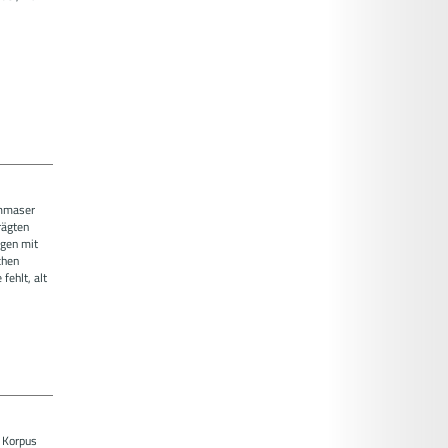
ummaser
rägten
ngen mit
chen
fehlt, alt
r Korpus