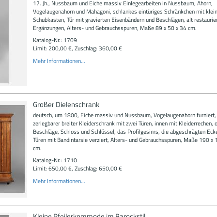
17. Jh., Nussbaum und Eiche massiv Einlegearbeiten in Nussbaum, Ahorn,
Vogelaugenahorn und Mahagoni, schlankes eintüriges Schränkchen mit kle
Schubkasten, Tür mit gravierten Eisenbändern und Beschlägen, alt restaurie
Ergänzungen, Alters- und Gebrauchsspuren, Maße 89 x 50 x 34 cm.
Katalog-Nr.: 1709
Limit: 200,00 €, Zuschlag: 360,00 €
Mehr Informationen...
Großer Dielenschrank
deutsch, um 1800, Eiche massiv und Nussbaum, Vogelaugenahorn furniert,
zerlegbarer breiter Kleiderschrank mit zwei Türen, innen mit Kleiderrechen, o
Beschläge, Schloss und Schlüssel, das Profilgesims, die abgeschrägten Eck
Türen mit Bandintarsie verziert, Alters- und Gebrauchsspuren, Maße 190 x 
cm.
Katalog-Nr.: 1710
Limit: 650,00 €, Zuschlag: 650,00 €
Mehr Informationen...
Kleine Pfeilerkommode im Barockstil