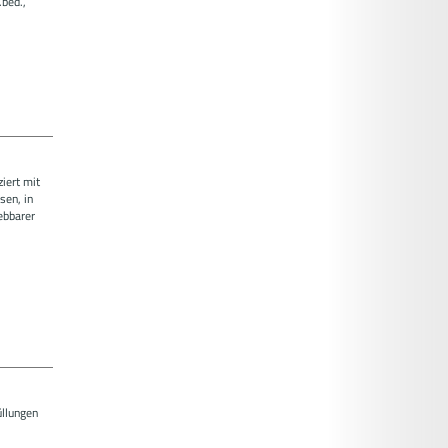
.bed.,
iert mit
sen, in
ebbarer
üllungen