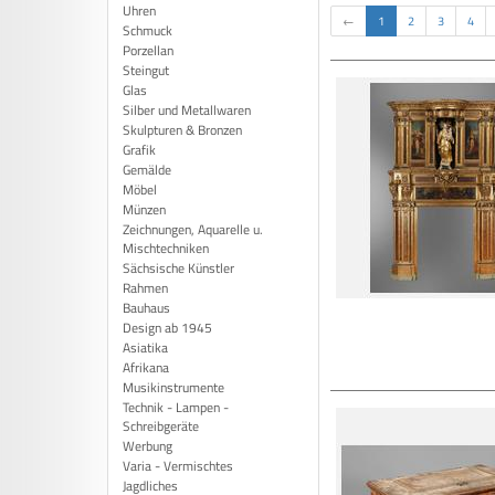
Uhren
←
1
2
3
4
Schmuck
Porzellan
Steingut
Glas
Silber und Metallwaren
Skulpturen & Bronzen
Grafik
Gemälde
Möbel
Münzen
Zeichnungen, Aquarelle u.
Mischtechniken
Sächsische Künstler
Rahmen
Bauhaus
Design ab 1945
Asiatika
Afrikana
Musikinstrumente
Technik - Lampen -
Schreibgeräte
Werbung
Varia - Vermischtes
Jagdliches