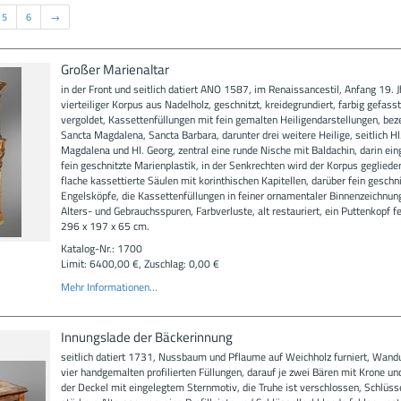
5
6
→
Großer Marienaltar
in der Front und seitlich datiert ANO 1587, im Renaissancestil, Anfang 19. Jh
vierteiliger Korpus aus Nadelholz, geschnitzt, kreidegrundiert, farbig gefass
vergoldet, Kassettenfüllungen mit fein gemalten Heiligendarstellungen, bez
Sancta Magdalena, Sancta Barbara, darunter drei weitere Heilige, seitlich Hl
Magdalena und Hl. Georg, zentral eine runde Nische mit Baldachin, darin ein
fein geschnitzte Marienplastik, in der Senkrechten wird der Korpus geglieder
flache kassettierte Säulen mit korinthischen Kapitellen, darüber fein geschni
Engelsköpfe, die Kassettenfüllungen in feiner ornamentaler Binnenzeichnung
Alters- und Gebrauchsspuren, Farbverluste, alt restauriert, ein Puttenkopf f
296 x 197 x 65 cm.
Katalog-Nr.: 1700
Limit: 6400,00 €, Zuschlag: 0,00 €
Mehr Informationen...
Innungslade der Bäckerinnung
seitlich datiert 1731, Nussbaum und Pflaume auf Weichholz furniert, Wand
vier handgemalten profilierten Füllungen, darauf je zwei Bären mit Krone und
der Deckel mit eingelegtem Sternmotiv, die Truhe ist verschlossen, Schlüsse