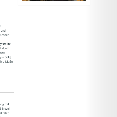
.,
t und
eichnet
.
gestellte
t durch
tzte
 in Gold,
ehlt, Maße
ung mit
 Brezel,
l fehlt,