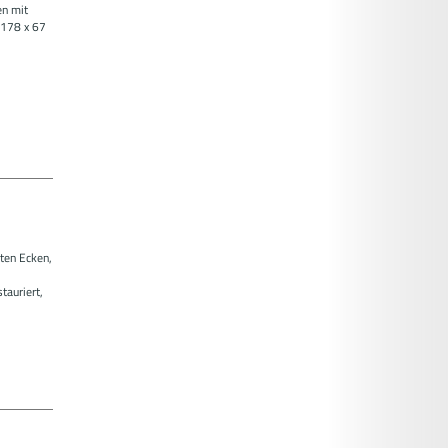
en mit
 178 x 67
,
ten Ecken,
tauriert,