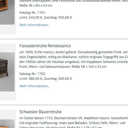
stärkere Altersspuren, eine Profilleiste und Schlüssellochblende fehlen, rest
Maße 36 x 83 x 43 cm.
Katalog-Nr.: 1701
Limit: 240,00 €, Zuschlag: 550,00 €
Mehr Informationen...
Fassadentruhe Renaissance
um 1600, Eiche massiv, dunkel gebeizt, fassadenartig gestaltete Front, verz
zwei Engelsköpfen, mittig ein Maskaron, seitlich originale Tragegriffe aus Ei
den 1950er Jahren als Hausbar umgebaut, mit klappbarer, teilweise einschi
Front, Alters- und Gebrauchsspuren, Maße 58 x 140 x 53 cm.
Katalog-Nr.: 1702
Limit: 380,00 €, Zuschlag: 500,00 €
Mehr Informationen...
Schweizer Bauerntruhe
im Sockel datiert 1723, Besitzerinitialen VK, Nadelholz massiv, Kassettenf
mit originaler Farbfassung, innen zwei Beiladen, Schloss fehlt, Alters- und
Gebrauchsspuren, alt restauriert, Maße 81 x 178 x 67 cm.