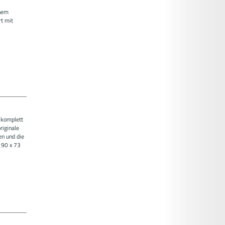
inem
rt mit
 komplett
riginale
en und die
190 x 73