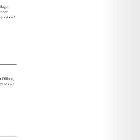
nlagen
r der
ße 79 x 41
r Füllung,
 x 82 x 41