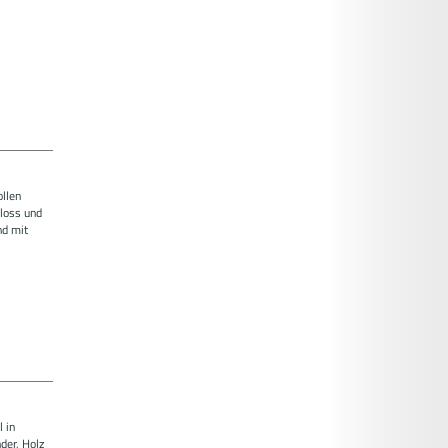
ollen
loss und
nd mit
 in
der, Holz