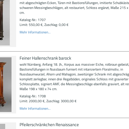
mit abgeschrägten Ecken, Türen mit Bastionsfüllungen, imitierte Schubkäst
schweren Messingbeschlägen, alt restauriert, Schloss ergänzt, Maße 215 x
cm.
Katalog-Nr.: 1707
Limit: 550,00 €, Zuschlag: 0,00 €
Mehr Informationen...
Feiner Hallenschrank barock
wohl Nürnberg, Anfang 18. Jh., Korpus aus massiver Eiche, rotbraun gebeizt
Bastionsfüllungen in Nussbaum furniert mit intarsiertem Floralmotiv, in
Nussbaumwurzel, Ahorn und Mahagoni, zweitüriger Schrank mit abgeschräg
komplett zerlegbar, innen drei Regalböden, originales Schloss mit gravierter
Schlossplatte, signiert AMF, die Messingbeschläge ebenfalls graviert, alt res
Maße 198 x 180 x 74 cm.
Katalog-Nr.: 1708
Limit: 2000,00 €, Zuschlag: 3000,00 €
Mehr Informationen...
Pfeilerschränkchen Renaissance