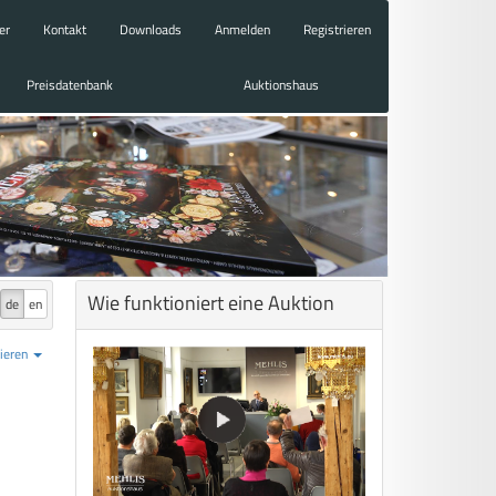
er
Kontakt
Downloads
Anmelden
Registrieren
Preisdatenbank
Auktionshaus
Wie funktioniert eine Auktion
de
en
ieren