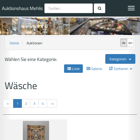
Auktionshaus Mehlis
Toggl
navig
de
en
Home
Auktionen
Wählen Sie eine Kategorie:
Kategorien
Liste
Galerie
Sortieren
Wäsche
←
1
2
3
4
→