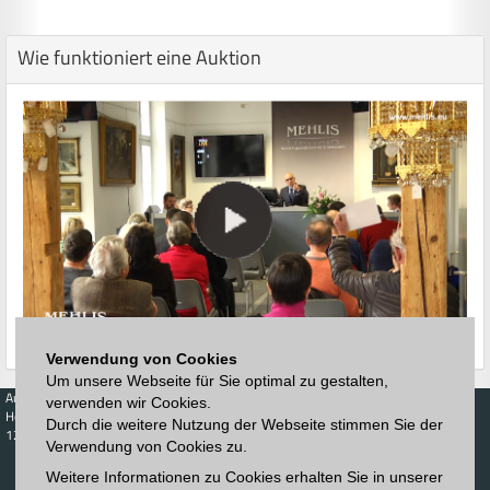
Wie funktioniert eine Auktion
Verwendung von Cookies
Um unsere Webseite für Sie optimal zu gestalten,
Auktionen
Kaufen
Verkaufen
Preisdatenbank
verwenden wir Cookies.
Höchstzuschläge
Kalender
Höchstzuschläge
Durch die weitere Nutzung der Webseite stimmen Sie der
123. Auktion
Verwendung von Cookies zu.
Zeitplan
Auktionshaus
Anmelden
Katalog
Weitere Informationen zu Cookies erhalten Sie in unserer
Registrieren