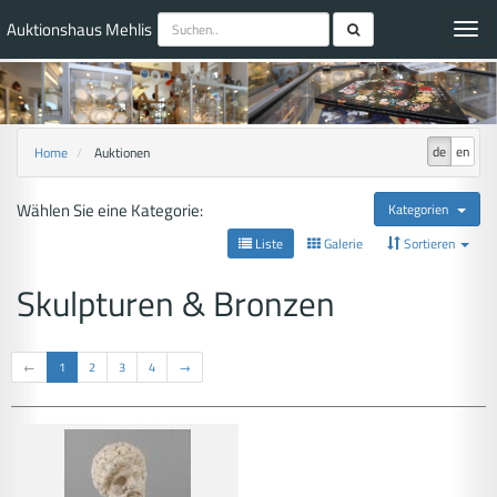
Auktionshaus Mehlis
Toggl
navig
de
en
Home
Auktionen
Wählen Sie eine Kategorie:
Kategorien
Liste
Galerie
Sortieren
Skulpturen & Bronzen
←
1
2
3
4
→