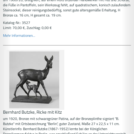
die Füße in Pantoffeln, sein Werkzeug fehlt, auf quadratischem, konisch zulaufendem
Steinsockel, dieser reinigungsbedürftig, sonst gute altersgemäße Erhaltung, H
Bronze ca. 16 cm, H gesamt ca. 19 cm.
Katalog-Nr.: 3527
Limit: 70,00 €, Zuschlag: 0,00 €
Mehr Informationen...
Bernhard Butzke, Ricke mit Kitz
um 1920, Bronze mit schwarzgrüner Patina, auf der Bronzeplinthe signiert "B.
Butzke" mit Ortsbezeichnung "Berlin", guter Zustand, Maße 27 x 22,5 x 11 cm.
Künstlerinfo: Bernhard Butzke (1867-1952) lernte bei der Königlichen
Porzellanmanufaktur in Berlin, war anschließend Schüler an der Unterrichtsanstalt