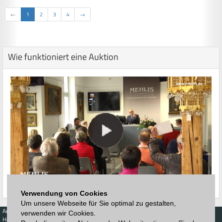
←
1
2
3
4
→
Wie funktioniert eine Auktion
Verwendung von Cookies
Um unsere Webseite für Sie optimal zu gestalten,
Auktionen
Kaufen
Verkaufen
Preisdatenbank
verwenden wir Cookies.
Höchstzuschläge
Kalender
Höchstzuschläge