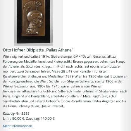
Otto Hofner, Bildplatte „Pallas Athene“
Wien, signiert und datiert 1914, Gießerstempel GMK "Österr. Gesellschaft zur
Förderung der Medaillenkunst und Kleinplastik", Bronze gegossen, behelmtes Haupt
der Athene, als Göttin des Kriegs, im Profil nach rechts, auf ebonisierte Holztafel
montiert, zwei Schrauben fehlen, Maße 28 x 19 cm. Künstlerinfo: österr.
Kunstgewerbler, Bildhauer und Medailleur (1879 Wien bis 1950 ebenda), Studium an
der Kunstgewerbeschule Wien, Schüler von Stephan Schwartz, stellte 1906 in der
Wiener Sezession aus, 1904 bis 1915 war er Lehrer an der Wiener
Genossenschaftsschule für Gold- und Silberschmiede, unternahm Studienreisen nach
Paris, England und Deutschland, arbeitete vor allem in Metall und Stein, schuf
Terrakottabüsten und lieferte Entwürfe für die Porzellanmanufaktur Augarten und für
die Firma Lobmeyr Wien, Quelle: Internet.
Katalog-Nr.: 3535
Limit: 80,00 €, Zuschlag: 140,00 €
Mehr Informationen...