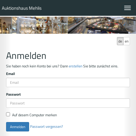
Auktionshaus Mehlis
Toggl
navig
de
en
Anmelden
Sie haben noch kein Konto bei uns? Dann
erstellen
Sie bitte zunächst eins.
Email
Passwort
Auf desem Computer merken
Passwort vergessen?
Anmelden