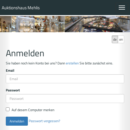
Auktionshaus Mehlis
Toggl
navig
de
en
Anmelden
Sie haben noch kein Konto bei uns? Dann
erstellen
Sie bitte zunächst eins.
Email
Passwort
Auf desem Computer merken
Passwort vergessen?
Anmelden