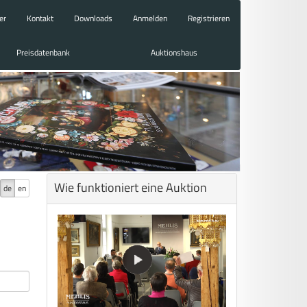
er
Kontakt
Downloads
Anmelden
Registrieren
Preisdatenbank
Auktionshaus
Wie funktioniert eine Auktion
de
en