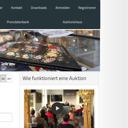
er
Kontakt
Downloads
Anmelden
Registrieren
Preisdatenbank
Auktionshaus
Wie funktioniert eine Auktion
de
en