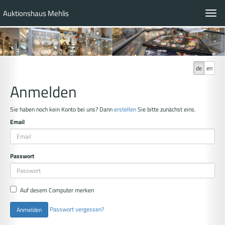
Auktionshaus Mehlis
Toggl
navig
de
en
Anmelden
Sie haben noch kein Konto bei uns? Dann
erstellen
Sie bitte zunächst eins.
Email
Passwort
Auf desem Computer merken
Passwort vergessen?
Anmelden