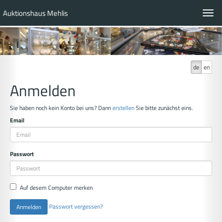
Auktionshaus Mehlis
Toggl
navig
de
en
Anmelden
Sie haben noch kein Konto bei uns? Dann
erstellen
Sie bitte zunächst eins.
Email
Passwort
Auf desem Computer merken
Passwort vergessen?
Anmelden