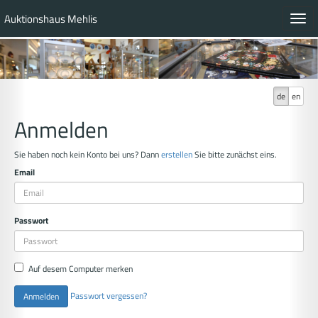
Auktionshaus Mehlis
Toggl
navig
de
en
Anmelden
Sie haben noch kein Konto bei uns? Dann
erstellen
Sie bitte zunächst eins.
Email
Passwort
Auf desem Computer merken
Passwort vergessen?
Anmelden