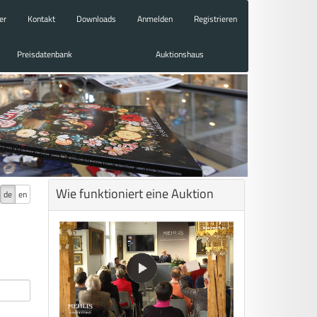
er
Kontakt
Downloads
Anmelden
Registrieren
Preisdatenbank
Auktionshaus
Wie funktioniert eine Auktion
de
en