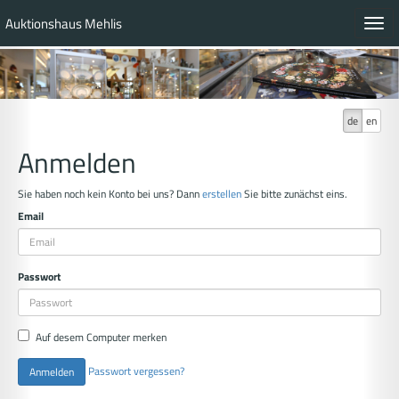
Auktionshaus Mehlis
Toggl
navig
de
en
Anmelden
Sie haben noch kein Konto bei uns? Dann
erstellen
Sie bitte zunächst eins.
Email
Passwort
Auf desem Computer merken
Passwort vergessen?
Anmelden