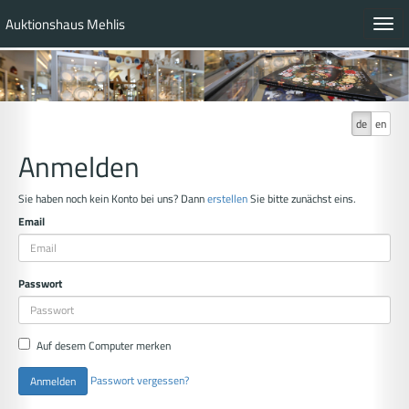
Auktionshaus Mehlis
Toggl
navig
de
en
Anmelden
Sie haben noch kein Konto bei uns? Dann
erstellen
Sie bitte zunächst eins.
Email
Passwort
Auf desem Computer merken
Passwort vergessen?
Anmelden