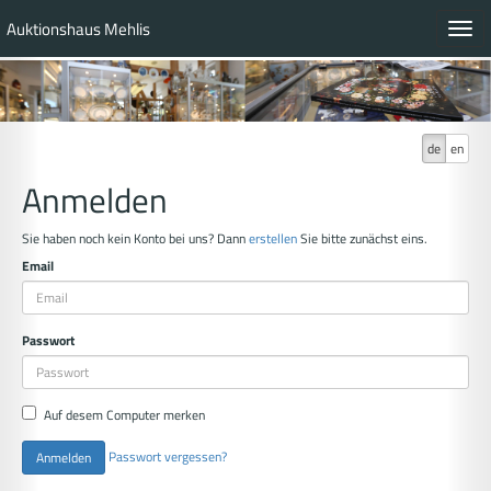
Auktionshaus Mehlis
Toggl
navig
de
en
Anmelden
Sie haben noch kein Konto bei uns? Dann
erstellen
Sie bitte zunächst eins.
Email
Passwort
Auf desem Computer merken
Passwort vergessen?
Anmelden