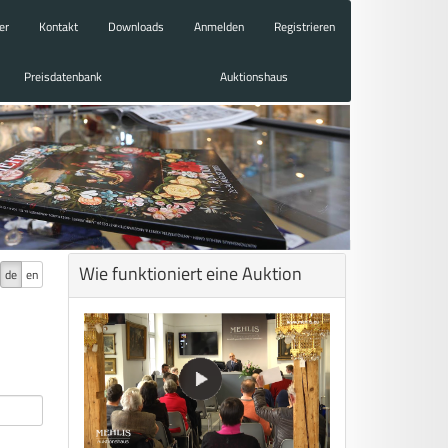
er
Kontakt
Downloads
Anmelden
Registrieren
Preisdatenbank
Auktionshaus
Wie funktioniert eine Auktion
de
en